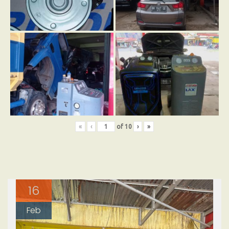
«
‹
of
10
›
»
16
Feb