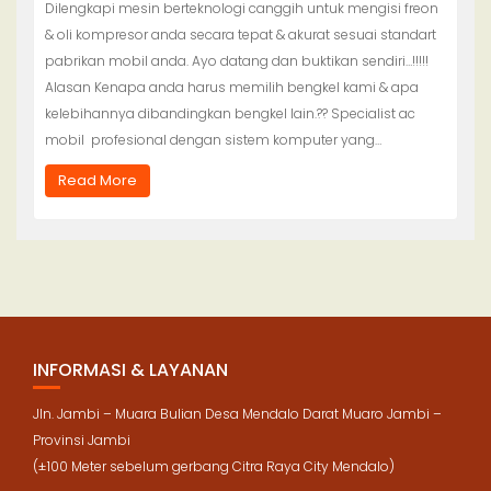
Dilengkapi mesin berteknologi canggih untuk mengisi freon
& oli kompresor anda secara tepat & akurat sesuai standart
pabrikan mobil anda. Ayo datang dan buktikan sendiri…!!!!!
Alasan Kenapa anda harus memilih bengkel kami & apa
kelebihannya dibandingkan bengkel lain.?? Specialist ac
mobil profesional dengan sistem komputer yang…
Read More
INFORMASI & LAYANAN
Jln. Jambi – Muara Bulian Desa Mendalo Darat Muaro Jambi –
Provinsi Jambi
(±100 Meter sebelum gerbang Citra Raya City Mendalo)